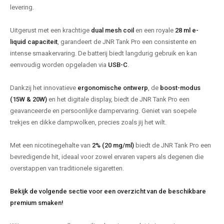
levering.
Uitgerust met een krachtige
dual mesh coil
en een royale
28 ml e-
liquid capaciteit
, garandeert de JNR Tank Pro een consistente en
intense smaakervaring. De batterij biedt langdurig gebruik en kan
eenvoudig worden opgeladen via
USB-C
.
Dankzij het innovatieve
ergonomische ontwerp
, de
boost-modus
(15W & 20W)
en het digitale display, biedt de JNR Tank Pro een
geavanceerde en persoonlijke dampervaring. Geniet van soepele
trekjes en dikke dampwolken, precies zoals jij het wilt.
Met een nicotinegehalte van
2% (20 mg/ml)
biedt de JNR Tank Pro een
bevredigende hit, ideaal voor zowel ervaren vapers als degenen die
overstappen van traditionele sigaretten.
Bekijk de volgende sectie voor een overzicht van de beschikbare
premium smaken!