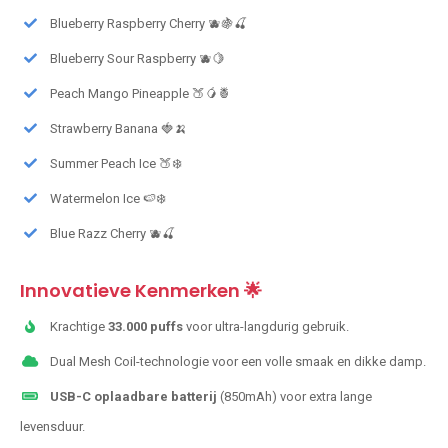
Blueberry Raspberry Cherry 🫐🍇🍒
Blueberry Sour Raspberry 🫐🍋
Peach Mango Pineapple 🍑🥭🍍
Strawberry Banana 🍓🍌
Summer Peach Ice 🍑❄️
Watermelon Ice 🍉❄️
Blue Razz Cherry 🫐🍒
Innovatieve Kenmerken 🌟
Krachtige
33.000 puffs
voor ultra-langdurig gebruik.
Dual Mesh Coil-technologie voor een volle smaak en dikke damp.
USB-C oplaadbare batterij
(850mAh) voor extra lange
levensduur.