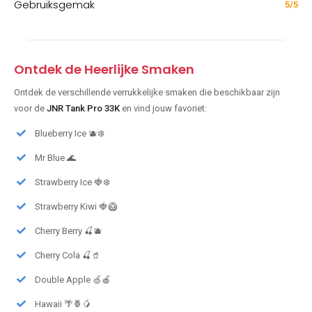
Gebruiksgemak
5/5
Ontdek de Heerlijke Smaken
Ontdek de verschillende verrukkelijke smaken die beschikbaar zijn
voor de
JNR Tank Pro 33K
en vind jouw favoriet:
Blueberry Ice 🫐❄️
Mr Blue 🌊
Strawberry Ice 🍓❄️
Strawberry Kiwi 🍓🥝
Cherry Berry 🍒🫐
Cherry Cola 🍒🥤
Double Apple 🍏🍎
Hawaii 🌴🍍🥭