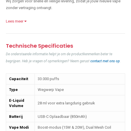
Wij zorgen voor snelle en veilige levering, zodat je jouw nieuwe vape
zonder vertraging ontvangt.
Lees meer
Technische Specificaties
De onderstaande informatie helpt je om de productkenmerken beter te
begrijpen. Heb je vragen of opmerkingen? Neem gerust
contact met ons op
.
Capaciteit
33.000 puffs
Type
Wegwerp Vape
E-Liquid
28 ml voor extra langdurig gebruik
Volume
Batterij
USB-C Oplaadbaar (850mAh)
Vape Modi
Boost-modus (15W & 20W), Dual Mesh Coil