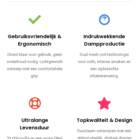
Gebruiksvriendelijk &
Indrukwekkende
Ergonomisch
Dampproductie
Direct klaar voor gebruik, geen
Dual mesh coil-technologie
onderhoud nodig. Lichtgewicht
voor volle, intense smaken en
ontwerp met een comfortabele
een zijdezachte
grip.
inhaleerervaring.
Ultralange
Topkwaliteit & Design
Levensduur
Duurzaam ontworpen met een
stijlvol uiterlijk, digitaal display
33.000 puffs en een grote 28ml