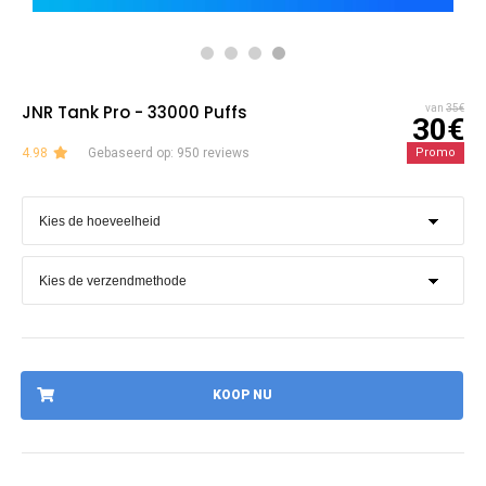
JNR Tank Pro - 33000 Puffs
van
35€
30€
4.98
Gebaseerd op: 950 reviews
Promo
KOOP NU