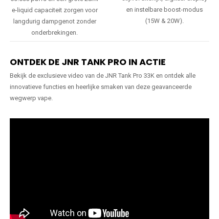
en instelbare boost-modus
e-liquid capaciteit zorgen voor
(15W & 20W).
langdurig dampgenot zonder
onderbrekingen.
ONTDEK DE JNR TANK PRO IN ACTIE
Bekijk de exclusieve video van de JNR Tank Pro 33K en ontdek alle
innovatieve functies en heerlijke smaken van deze geavanceerde
wegwerp vape.